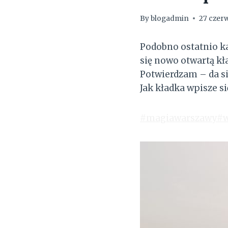
By
blogadmin
27 czer
Podobno ostatnio ka
się nowo otwartą kł
Potwierdzam – da się
Jak kładka wpisze s
#magiawarszawy
#w