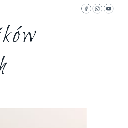
ików
h