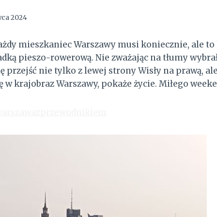
wca 2024
żdy mieszkaniec Warszawy musi koniecznie, ale to 
adką pieszo-rowerową. Nie zważając na tłumy wybrałe
 przejść nie tylko z lewej strony Wisły na prawą, al
ię w krajobraz Warszawy, pokaże życie. Miłego week
arszawazprzewodnikiem