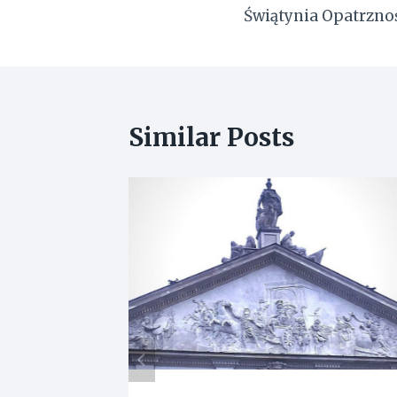
Świątynia Opatrznoś
wpisu
Similar Posts