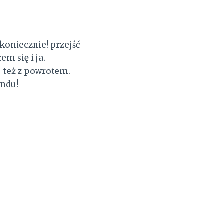
koniecznie! przejść
m się i ja.
e też z powrotem.
endu!