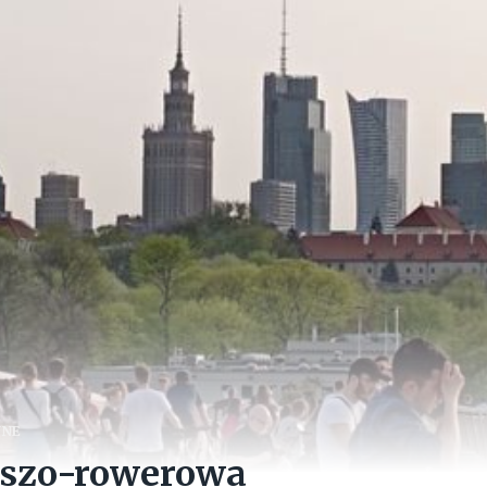
NNE
eszo-rowerowa