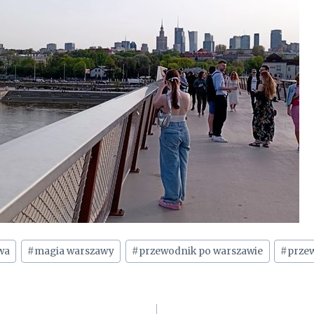
wa
#
magia warszawy
#
przewodnik po warszawie
#
prze