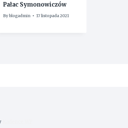
Pałac Symonowiczów
Kamien
Krong
By
blogadmin
17 listopada 2021
By
blogad
y
Kadence WP