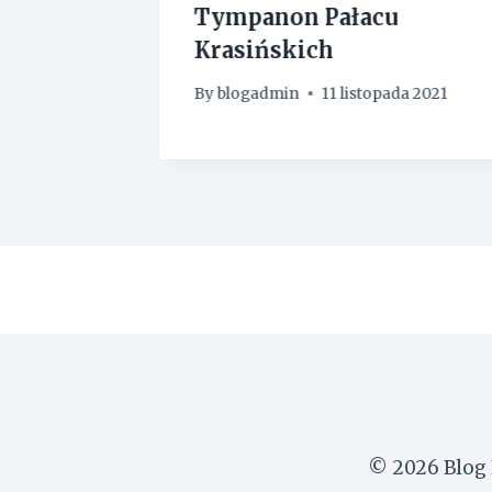
h
Tympanon Pałacu
Krasińskich
da 2021
By
blogadmin
11 listopada 2021
© 2026 Blog