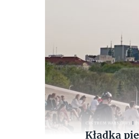
CENTRUM WARSZAWY
|
I
Kładka pi