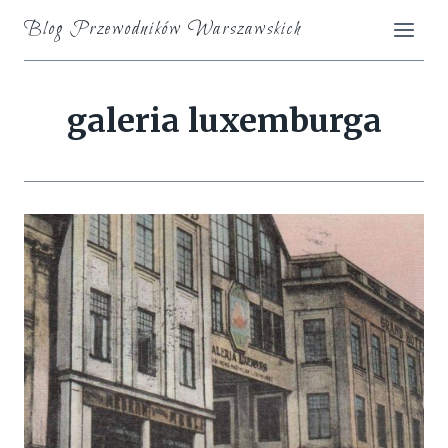
Skip
Blog Przewodników Warszawskich
to
content
galeria luxemburga