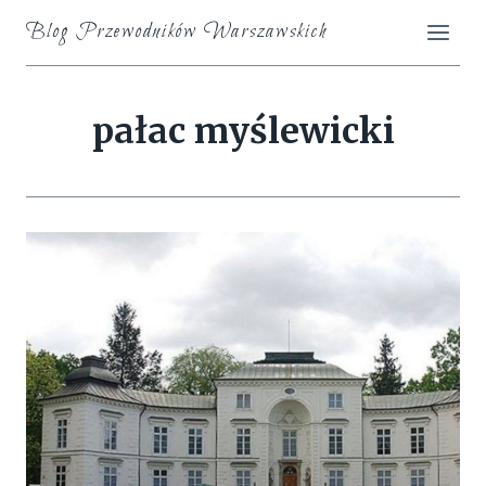
Skip
Blog Przewodników Warszawskich
to
content
pałac myślewicki