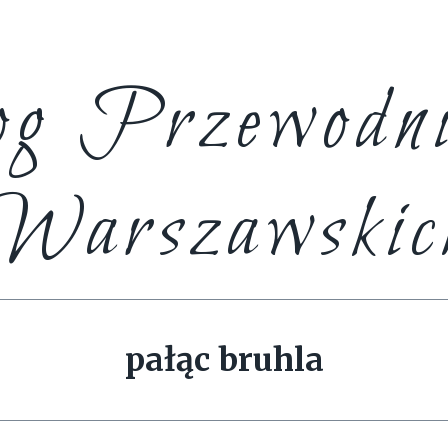
g Przewodn
Warszawskic
pałąc bruhla