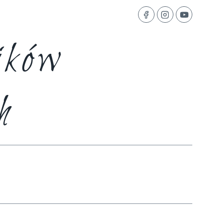
ików
h