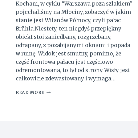
Kochani, w cyklu “Warszawa poza szlakiem”
pojechaliśmy na Młociny, zobaczyć w jakim
stanie jest Wilanów Północy, czyli pałac
Brühla.Niestety, ten niegdyś przepiękny
obiekt stoi zaniedbany, rozgrzebany,
odrapany, z pozabijanymi oknami i popada
w ruinę. Widok jest smutny, pomimo, że
część frontowa pałacu jest częściowo
odremontowana, to tył od strony Wisły jest
całkowicie zdewastowany i wymaga…
PAŁAC
READ MORE
BRUHLA