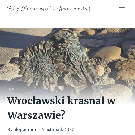
Skip
Blog Przewodników Warszawskich
to
content
INNE
Wrocławski krasnal w
Warszawie?
By
blogadmin
7 listopada 2021